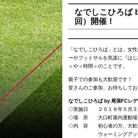
なでしこひろば 
回）開催！
「なでしこひろば」とは、女性
ーやフットサルを気楽に『はじ
＞や＜時間＞のことです。
親子での参加も大歓迎です！
皆さんのご参加、お待ちしてお
なでしこひろば by 尾張FCレ
◇実施日 ２０１８年５月３
◇場 所 大口町屋内運動場
◇内 容 初心者の方、大歓
ウォーミングアップの後