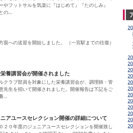
ーやフットサルを気楽に『はじめて』『たのしみ』
の...
2
方面への送迎を開始しました。 （一宮駅までの往復）
2
2
2
に栄養講習会が開催されました
2
ルクラブ部員を対象にした栄養講習会が、調理師・管
2
2
恵先生を招いて開催されました。開催報告は下記をご
2
..
2
2
2
ジュニアユースセレクション開催の詳細について
2
2
０２０年度のジュニアユースセレクションを開催致し