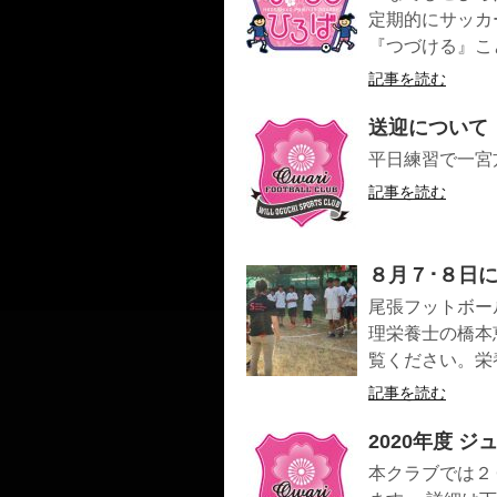
定期的にサッカ
『つづける』こと
記事を読む
送迎について
平日練習で一宮
記事を読む
８月７･８日
尾張フットボー
理栄養士の橋本
覧ください。栄養.
記事を読む
2020年度 
本クラブでは２