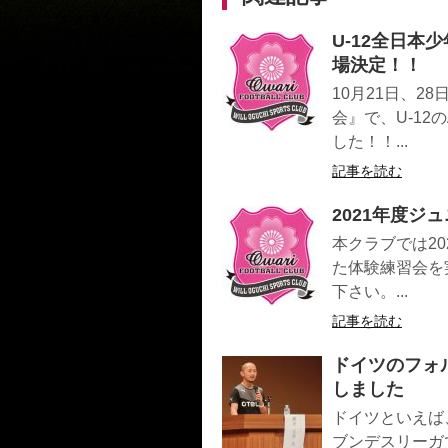
U-12全日
場決定！！
10月21日、
会』で、U-1
した！！...
記事を読む
2021年度
本クラブでは2
た体験練習会を
下さい。...
記事を読む
ドイツのフォ
しました
ドイツといえば
ブンデスリーガ