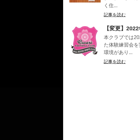
く住...
記事を読む
【変更】202
本クラブでは2
た体験練習会を
環境があり...
記事を読む