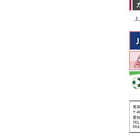
ト
尾
〒48
愛知
TEL
FAX